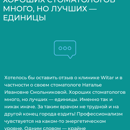
2
МНОГО, НО ЛУЧШИХ —
ф
ЕДИНИЦЫ
К
2
п
д
2
т
Хотелось бы оставить отзыв о клинике Witar и в
2
частности о своем стоматологе Наталье
э
Ивановне Смольниковой. Хороших стоматологов
п
много, но лучших — единицы. Именно так и
э
никак иначе. За таким врачом не трудной и на
другой конец города ездить! Профессионализм
2
чувствуется на каком-то энергетическом
«
уровне. Одним словом — крайне