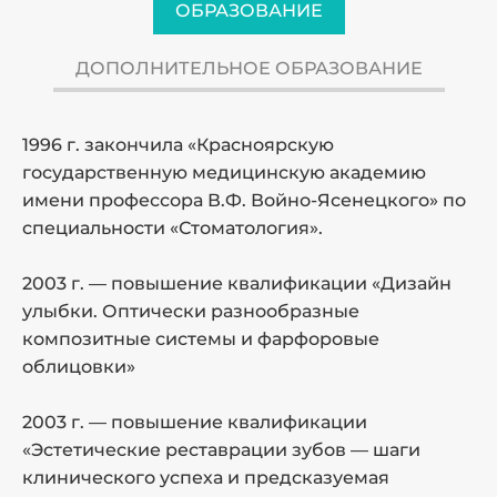
ОБРАЗОВАНИЕ
ДОПОЛНИТЕЛЬНОЕ ОБРАЗОВАНИЕ
1996 г. закончила «Красноярскую
2
государственную медицинскую академию
о
имени профессора В.Ф. Войно-Ясенецкого» по
«
специальности «Стоматология».
2
з
2003 г. — повышение квалификации «Дизайн
улыбки. Оптически разнообразные
2
композитные системы и фарфоровые
в
облицовки»
к
2003 г. — повышение квалификации
«Эстетические реставрации зубов — шаги
2
клинического успеха и предсказуемая
к