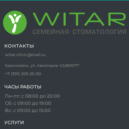
в
В
«
2
КОНТАКТЫ
г
witar.clinic@mail.ru
2
Красноярск, ул. Авиаторов 42,660077
п
+7 (391) 205-25-00
о
с
ЧАСЫ РАБОТЫ
Пн-пт: с 08:00 до 20:00
2
Сб: с 09:00 до 19:00
о
Вс: с 09:00 до 15:00
2
УСЛУГИ
п