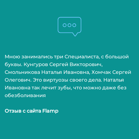
2
о
«
2
с
Мною занимались три Специалиста, с большой
п
буквы. Кунгуров Сергей Викторович,
Смольникова Наталья Ивановна, Хомчак Сергей
2
Олегович. Это виртуозы своего дела. Наталья
в
Ивановна так лечит зубы, что можно даже без
э
обезболивания
2
Отзыв с сайта Flamp
э
«
2