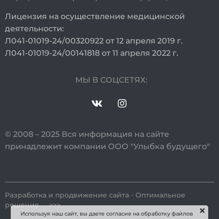
м
Лицензия на осуществление медицинской
п
деятельности:
Л041-01019-24/00320922 от 12 апреля 2019 г.
2
Л041-01019-24/00141818 от 11 апреля 2022 г.
м
р
МЫ В СОЦСЕТЯХ:
2
К
2
© 2008 – 2025 Вся информация на сайте
п
принадлежит компании ООО "Улыбка будущего"
2
п
и
Разработка и продвижение сайта - Оптимальное
решение >>>
и
Используя наш сайт, вы даете согласие на обработку файлов