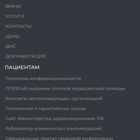
ВРАЧИ
2
п
УСЛУГИ
КОНТАКТЫ
2
ЦЕНЫ
и
ДМС
2
ДОКУМЕНТАЦИЯ
п
ПАЦИЕНТАМ
2
Политика конфиденциальности
ППРФ об оказании платной медицинской помощи
Контакты контролирующих организаций
2
Положение о гарантийных сроках
ч
Сайт Министерства здравоохранения РФ
п
Рубрикатор клинических рекомендаций
Официальный портал правовой информации
2