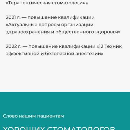
«Терапевтическая стоматология»
2
2021 г. — повышение квалификации
Р
«Актуальные вопросы организации
п
здравоохранения и общественного здоровья»
2
2022 г. — повышение квалификации «12 Техник
«
эффективной и безопасной анестезии»
с
С
2
«
п
П
2
Слово нашим пациентам
э
ХОРОШИХ СТОМАТОЛОГОВ