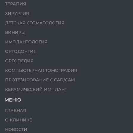
ТЕРАПИЯ
в
ХИРУРГИЯ
2
ДЕТСКАЯ СТОМАТОЛОГИЯ
э
ВИНИРЫ
ИМПЛАНТОЛОГИЯ
2
э
ОРТОДОНТИЯ
«
ОРТОПЕДИЯ
в
КОМПЬЮТЕРНАЯ ТОМОГРАФИЯ
к
ПРОТЕЗИРОВАНИЕ С CAD/CAM
п
КЕРАМИЧЕСКИЙ ИМПЛАНТ
2
МЕНЮ
о
ГЛАВНАЯ
2
О КЛИНИКЕ
«
НОВОСТИ