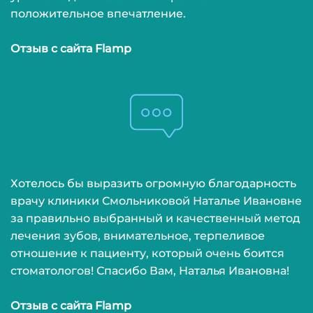
с
положительное впечатление.
К
Отзыв с сайта Flamp
2
н
з
2
«
с
Хотелось бы выразить огромную благодарность
У
врачу клиники Смольниковой Наталье Ивановне
за правильно выбранный и качественный метод
2
лечения зубов, внимательное, терпеливое
т
отношение к пациенту, который очень боится
стоматологов! Спасибо Вам, Наталья Ивановна!
2
п
Отзыв с сайта Flamp
У