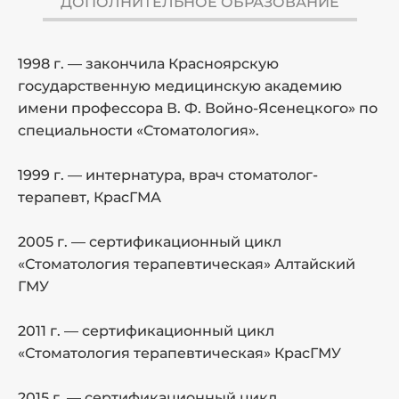
ДОПОЛНИТЕЛЬНОЕ ОБРАЗОВАНИЕ
1998 г. — закончила Красноярскую
2
государственную медицинскую академию
а
имени профессора В. Ф. Войно-Ясенецкого» по
специальности «Стоматология».
2
п
1999 г. — интернатура, врач стоматолог-
к
терапевт, КрасГМА
2
2005 г. — сертификационный цикл
«Стоматология терапевтическая» Алтайский
ГМУ
2
с
2011 г. — сертификационный цикл
о
«Стоматология терапевтическая» КрасГМУ
л
2015 г. — сертификационный цикл