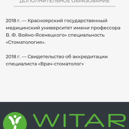
ДОПОЛНИТЕЛЬНОЕ ОБРАЗОВАНИЕ
2018 г. — Красноярский государственный
2
медицинский университет имени профессора
п
В. Ф. Войно-Ясенецкого» специальность
«Стоматология».
2
2018 г. — Свидетельство об аккредитации
2
специалиста «Врач-стоматолог»
и
с
2
и
2
и
2