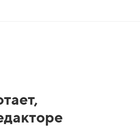
тает,
редакторе