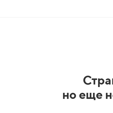
Стра
но еще н